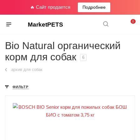
🔥 Сайт продается
Подробнее
0
MarketPETS
Bio Natural органический
корм для собак
6
архив для собак
ФИЛЬТР