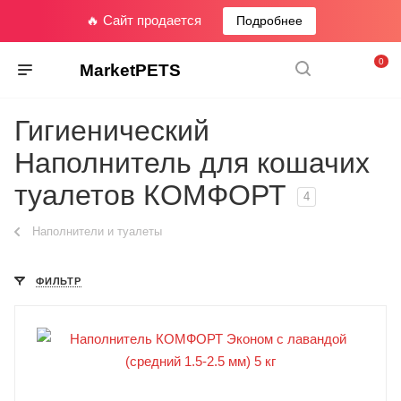
🔥 Сайт продается
Подробнее
0
MarketPETS
Гигиенический
Наполнитель для кошачих
туалетов КОМФОРТ
4
Наполнители и туалеты
ФИЛЬТР