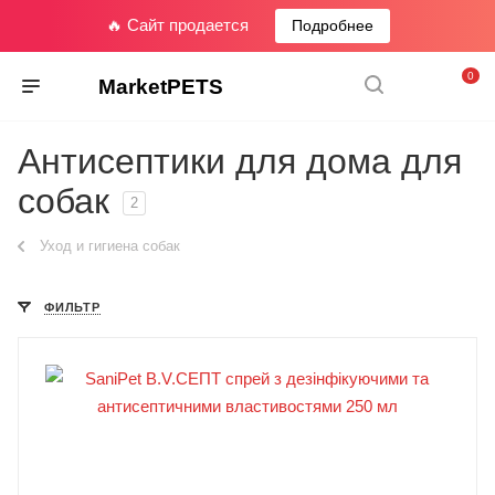
🔥 Сайт продается
Подробнее
0
MarketPETS
Антисептики для дома для
собак
2
Уход и гигиена собак
ФИЛЬТР