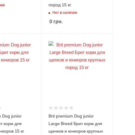
пород 15 кг
чии
Нет в наличии
0
грн.
 Dog junior
Brit premium Dog junior
т корм для
Large Breed Брит корм для
ниоров 15 кг
щенков и юниоров крупных