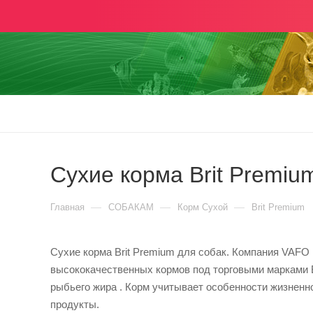
Сухие корма Brit Premiu
—
—
—
Главная
СОБАКАМ
Корм Сухой
Brit Premium
Сухие корма Brit Premium для собак. Компания VAFO 
высококачественных кормов под торговыми марками Br
рыбьего жира . Корм учитывает особенности жизненно
продукты.