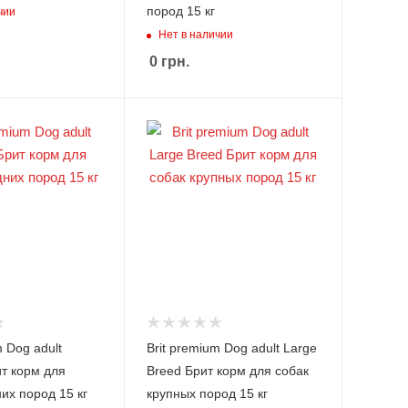
пород 15 кг
чии
Нет в наличии
0
грн.
m Dog adult
Brit premium Dog adult Large
т корм для
Breed Брит корм для собак
их пород 15 кг
крупных пород 15 кг