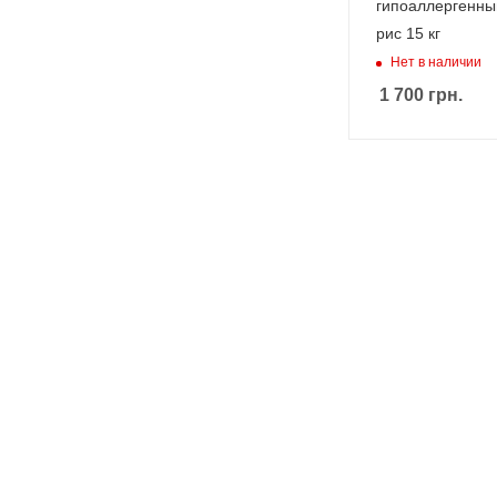
гипоаллергенны
рис 15 кг
Нет в наличии
1 700
грн.
Furm
inato
r