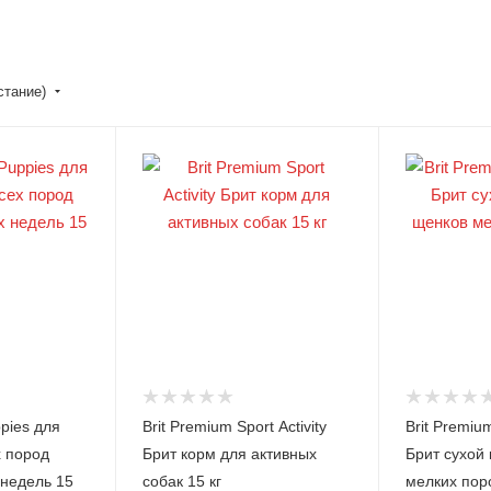
стание)
Roya
Brit
l
Vet
Cani
Diets
n
Roya
Brit
Hills
l
Vet
Edel
Roya
Cani
Diets
Hills
l
n
Hills
Cani
KIPP
Opti
Brit
n
Roya
Y
ma
Care
l
Profi
ppies для
Brit Premium Sport Activity
Brit Premiu
Supe
Brit
Cani
ne
rOpti
Prem
n
х пород
Брит корм для активных
Брит сухой
ma
TOM
ium
i
 недель 15
собак 15 кг
мелких поро
КОМ
Edel