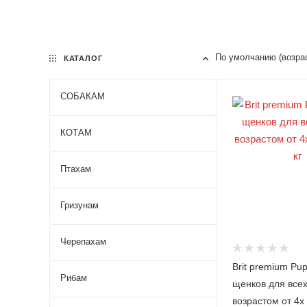
По умолчанию (возра
КАТАЛОГ
СОБАКАМ
КОТАМ
Savo
ry
Птахам
Carni
Savo
Love
ry
Profi
Opti
Гризунам
Brit
ne
ma
Care
Brit
Supe
Brit
Care
Черепахам
rOpti
Prem
Brit
ma
ium
Fres
Brit premium Pu
Carni
h
Sera
Рибам
Love
щенков для все
Brit
TET
Roya
Prem
возрастом от 4х
RA