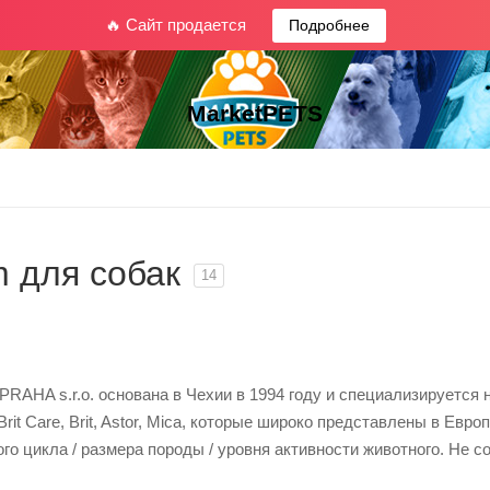
🔥 Сайт продается
Подробнее
MarketPETS
m для собак
14
PRAHA s.r.o. основана в Чехии в 1994 году и специализируется 
it Care, Brit, Astor, Mica, которые широко представлены в Евр
го цикла / размера породы / уровня активности животного. Не