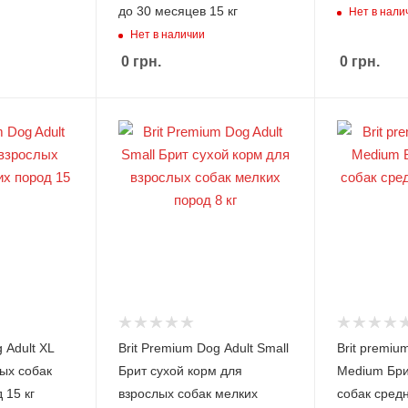
TET
Eagl
до 30 месяцев 15 кг
Нет в нали
RA
e
Лека
Pack
Нет в наличии
рств
Emin
а,
0
грн.
0
грн.
ent
удоб
рени
я
AQU
A EL
Hage
n
TET
RA
 Adult XL
Brit Premium Dog Adult Small
Brit premiu
ых собак
Брит сухой корм для
Medium Бри
 15 кг
взрослых собак мелких
собак средн