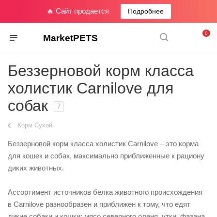
🔥 Сайт продается
Подробнее
0
MarketPETS
Беззерновой корм класса
холистик Сarnilove для
собак
7
Корм Сухой
Беззерновой корм класса холистик Сarnilove – это корма
для кошек и собак, максимально приближенные к рациону
диких животных.
Ассортимент источников белка животного происхождения
в Carnilove разнообразен и приближен к тому, что едят
дикие собаки и кошки: мясо северного оленя, утки, фазана,