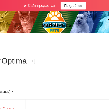
🔥 Сайт продается
Подробнее
MarketPETS
rOptima
1
стание)