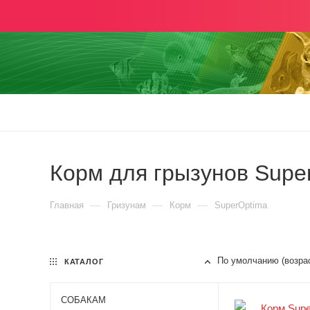
Корм для грызунов Supe
—
—
—
Главная
Гризунам
Корм
SuperOptima
По умолчанию (возра
КАТАЛОГ
СОБАКАМ