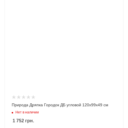
Природа Дряпка Городок ДБ угловой 120х99х49 см
Нет в наличии
1 752
грн.