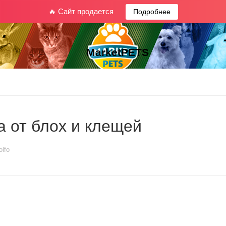
🔥 Сайт продается
Подробнее
MarketPETS
а от блох и клещей
olfo