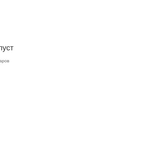
пуст
аров