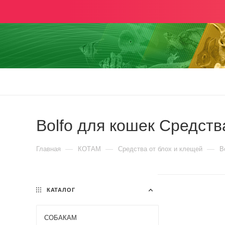
Bolfo для кошек Средств
—
—
—
Главная
КОТАМ
Средства от блох и клещей
B
КАТАЛОГ
СОБАКАМ