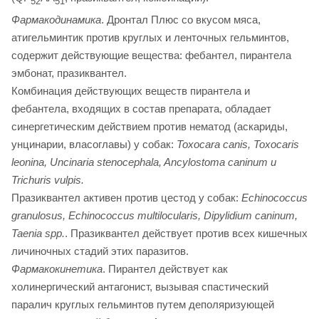
52
51
Фармакодинамика
. Дронтал Плюс со вкусом мяса,
атигельминтик против круглых и ленточных гельминтов,
содержит действующие вещества: фебантел, пирантела
эмбонат, празиквантел.
Комбинация действующих веществ пирантела и
фебантела, входящих в состав препарата, обладает
синергетическим действием против нематод (аскариды,
унцинарии, власоглавы) у собак:
Toxocara canis, Toxocaris
leonina, Uncinaria stenocephala, Ancylostoma caninum и
Trichuris vulpis.
Празиквантел активен против цестод у собак:
Echinococcus
granulosus, Echinococcus multilocularis, Dipylidium caninum,
Taenia spp.
. Празиквантел действует против всех кишечных
личиночных стадий этих паразитов.
Фармакокинетика
. Пирантел действует как
холинергический антагонист, вызывая спастический
паралич круглых гельминтов путем деполяризующей