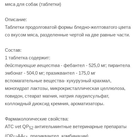
мяса для собак (таблетки)
Описание:
Таблетки продолговатой формы бледно-желтоватого цвета
со вкусом мяса, разделенные чертой на две равные части.
Состав:
1 таблетка содержит:
действующие вещества
- фебантел - 525,0 мг; пирантела
эмбонат - 504,0 мг; празиквантел - 175,0 мг
вспомагательные вещества- кукурузный крахмал,
моногидрат лактозы, микрокристаллическая целлюлоза,
повидон, стеарат магния, натрия лаурилсульфат,
коллоидный диоксид кремния, ароматизаторы.
Фармакологические свойства:
ATC vet QP
антигельминтные ветеринарные препараты
52
(QP
AA
, празиквантел, комбинации).