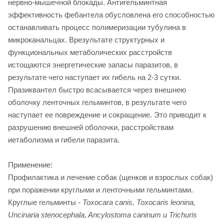
нервно-мышечной блокады. Антигельминтная
эффективность фебантела обусловлена его способностью
останавливать процесс полимеризации тубулина в
микроканальцах. Врезультате структурных и
функциональных метаболических расстройств
истощаются энергетические запасы паразитов, в
результате чего наступает их гибель на 2-3 сутки.
Празиквантел быстро всасывается через внешнею
оболочку ленточных гельминтов, в результате чего
наступает ее повреждение и сокращение. Это приводит к
разрушению внешней оболочки, расстройствам
иетаболизма и гибели паразита.
Применение:
Профилактика и лечение собак (щенков и взрослых собак)
при поражении круглыми и ленточными гельминтами.
Круглые гельминты -
Toxocara canis, Toxocaris leonina,
Uncinaria stenocephala, Ancylostoma caninum и Trichuris